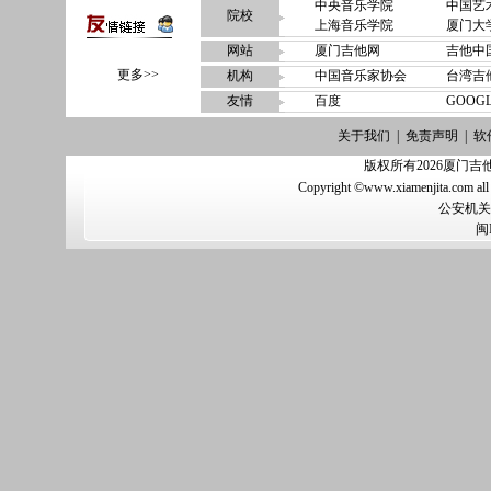
中央音乐学院
中国艺
院校
上海音乐学院
厦门大
网站
厦门吉他网
吉他中
更多>>
机构
中国音乐家协会
台湾吉
友情
百度
GOOG
关于我们
|
免责声明
|
软
版权所有2026厦门吉他网（w
Copyright ©www.xiamenjita.com all
公安机关备
闽I