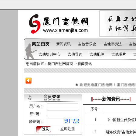
新闻资讯
吉他音乐史
吉他演奏法
吉
吉他培训中心
吉他导购
吉他配件
吉他唱片
您当前位置：
厦门吉他网首页
->新闻资讯
★ 欢迎光临厦门吉他网！ 厦门吉他培训中心（Am
||------
------||
新闻资讯
用户名：
序号
密 码：
1
《中国新生代价值
验证码：
立即注册
2
斯洛伐克“吉他女