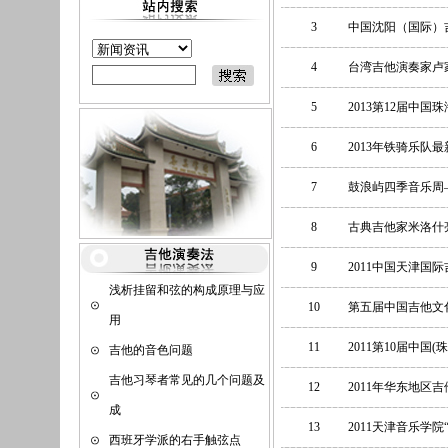
3
中国沈阳（国际）
4
台湾吉他演奏家卢
5
2013第12届中
6
2013年铁骑乐队
7
鼓浪屿四季音乐周—
8
古典吉他家米洛什
9
2011中国天津国
浅析挂留和弦的构成原理与应
10
第五届中国吉他文
用
11
2011第10届中国
吉他的音色问题
吉他习琴者常见的几个问题及
12
2011年华东地区
成
13
2011天津音乐学
西班牙学派的右手触弦点