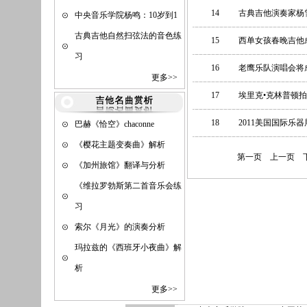
14
古典吉他演奏家杨
中央音乐学院杨鸣：10岁到1
古典吉他自然扫弦法的音色练
15
西单女孩春晚吉他
习
16
老鹰乐队演唱会将
更多>>
17
埃里克•克林普顿
18
2011美国国际乐器
巴赫《恰空》chaconne
《樱花主题变奏曲》解析
第一页
上一页
《加州旅馆》翻译与分析
《维拉罗勃斯第二首音乐会练
习
索尔《月光》的演奏分析
玛拉兹的《西班牙小夜曲》解
析
更多>>