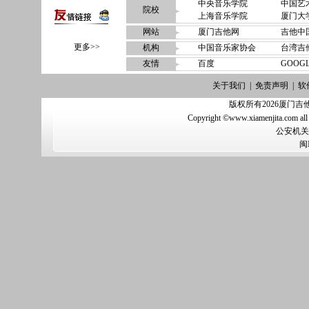
中央音乐学院
中国艺
院校
上海音乐学院
厦门大
网站
厦门吉他网
吉他中
更多>>
机构
中国音乐家协会
台湾吉
友情
百度
GOOG
关于我们
|
免责声明
|
软
版权所有2026厦门吉他网（w
Copyright ©www.xiamenjita.com all
公安机关备
闽I