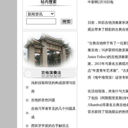
中新网2月10日电
日前，80后吉他演奏家米洛什
观众带来了精彩的古典吉
“古典吉他终于有了一位新
奏吉他；16岁获得伦敦皇家
Junior Fellow)
家。2011年与著名古典
志“年度青年艺术家”、“
而《地中海情深》这张专
浅析挂留和弦的构成原理与应
在活动现场，米洛什与大
用
了包括《阿斯图里亚斯(传奇)》(
吉他的音色问题
Alhambra)等著名古
吉他习琴者常见的几个问题及
音乐获得了现场观众的热
成
西班牙学派的右手触弦点